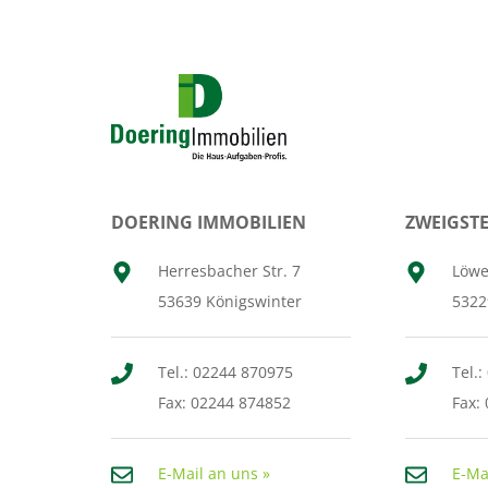
Wertermittlung
Lexikon
Wiederrufsrecht
Home Staging
Wertermittlung
Urheberrecht
Erbe
Kooperationspartner
Haftung
Scheidung
Schlüsselfinder-Registrierung
Alter
Erbe
Verkaufsanfrage
Scheidung
DOERING IMMOBILIEN
ZWEIGST
Suchauftrag
Alter
Haushaltsauflösung
Herresbacher Str. 7
Löwe
Veranstaltungen / Termine
53639 Königswinter
5322
Themenwelten
Tel.: 02244 870975
Tel.:
Fax: 02244 874852
Fax: 
E-Mail an uns »
E-Ma