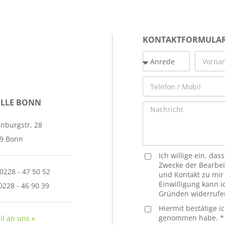
KONTAKTFORMULA
ELLE BONN
nburgstr. 28
9 Bonn
Ich willige ein, d
Zwecke der Bearbei
 0228 - 47 50 52
und Kontakt zu mi
Einwilligung kann 
0228 - 46 90 39
Gründen widerrufe
Hiermit bestätige i
genommen habe. *
il an uns »