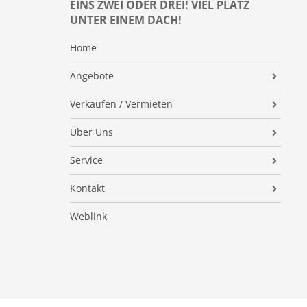
EINS ZWEI ODER DREI! VIEL PLATZ
UNTER EINEM DACH!
Home
Angebote
Alle Immobilien
Verkaufen / Vermieten
Miet-Angebote
Sie wollen verkaufen
Über Uns
Kauf-Angebote
Sie wollen vermieten
Unternehmen
Service
Finanzierung
Marktbericht
Familie
Aktuelles
Kontakt
Angebotsverfahren/Bieterverfahren
Makler-Suche
Team
Blog
Kontaktformular
Weblink
Glückliche Kunden
Stellen / Jobs
Finanzierung
Anfahrt
Käuferfinder / Anbieter-Anfrage
Auszeichnungen
Marktbericht
Öffnungszeiten
Referenzobjekte
Mitgliedschaften
Immobilienzeitung
Impressum
Immobilienkino
Formulare
Datenschutz