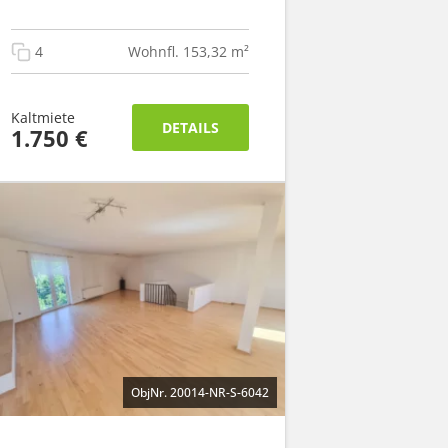
4
Wohnfl. 153,32 m²
Kaltmiete
DETAILS
1.750 €
ObjNr. 20014-NR-S-6042