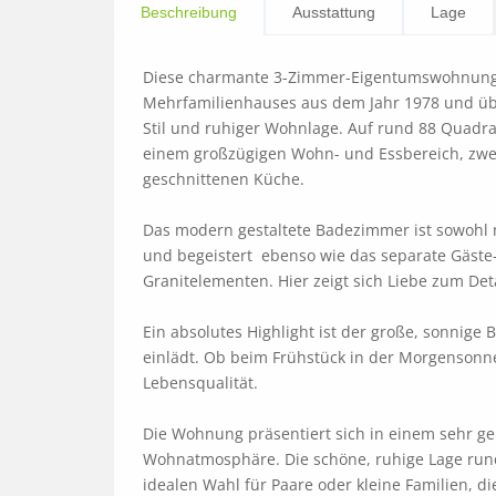
Beschreibung
Ausstattung
Lage
Diese charmante 3-Zimmer-Eigentumswohnung be
Mehrfamilienhauses aus dem Jahr 1978 und übe
Stil und ruhiger Wohnlage. Auf rund 88 Quadr
einem großzügigen Wohn- und Essbereich, zwei
geschnittenen Küche.

Das modern gestaltete Badezimmer ist sowohl m
und begeistert  ebenso wie das separate Gäste
Granitelementen. Hier zeigt sich Liebe zum Detai
Ein absolutes Highlight ist der große, sonnige
einlädt. Ob beim Frühstück in der Morgensonne
Lebensqualität.

Die Wohnung präsentiert sich in einem sehr g
Wohnatmosphäre. Die schöne, ruhige Lage rund
idealen Wahl für Paare oder kleine Familien, 