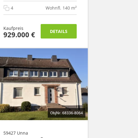
4
Wohnfl. 140 m²
Kaufpreis
DETAILS
929.000 €
ObjNr. 68336-8064
59427 Unna