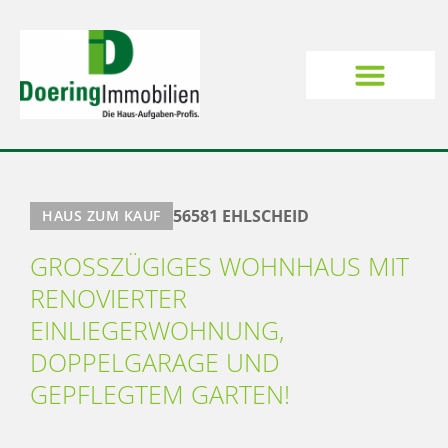
56581 EHLSCHEID
HAUS ZUM KAUF
GROSSZÜGIGES WOHNHAUS MIT R
ENOVIERTER E
INLIEGERWOHNUNG,
DOPPELGARAGE UND G
EPFLEGTEM GARTEN!