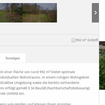
992 m² Grdstfl.
Sonstiges
t einer Fläche von rund 992 m² bietet optimale 
individuellen Wohntraums. In einem ruhigen Wohngebiet 
attraktive Umgebung sowie die bereits vorhandene 
ns erfolgt gemäß § 34 BauGB (Nachbarschaftsbebauung) 
nde Umfeld ein.

a Heinz-von-Heiden und können Ihnen günstige 