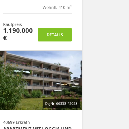
Wohnfl. 410 m²
Kaufpreis
1.190.000
DETAILS
€
ObjNr. 66358-P2023
40699 Erkrath