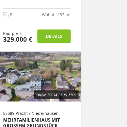
8
Wohnfl. 132 m²
Kaufpreis
DETAILS
329.000 €
ObjNr. 20014-AK-W-5309
57589 Pracht / Niederhausen
MEHRFAMILIENHAUS MIT
GROSSEM GRUNDSTÜCK, E