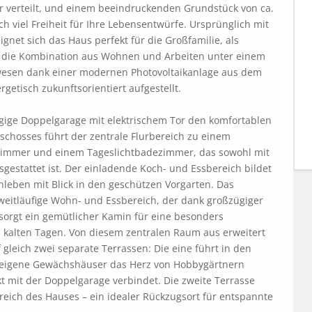
r verteilt, und einem beeindruckenden Grundstück von ca. 
 viel Freiheit für Ihre Lebensentwürfe. Ursprünglich mit 
gnet sich das Haus perfekt für die Großfamilie, als 
die Kombination aus Wohnen und Arbeiten unter einem 
esen dank einer modernen Photovoltaikanlage aus dem 
getisch zukunftsorientiert aufgestellt.

ügige Doppelgarage mit elektrischem Tor den komfortablen 
chosses führt der zentrale Flurbereich zu einem 
zimmer und einem Tageslichtbadezimmer, das sowohl mit 
estattet ist. Der einladende Koch- und Essbereich bildet 
leben mit Blick in den geschützen Vorgarten. Das 
 weitläufige Wohn- und Essbereich, der dank großzügiger 
 sorgt ein gemütlicher Kamin für eine besonders 
alten Tagen. Von diesem zentralen Raum aus erweitert 
leich zwei separate Terrassen: Die eine führt in den 
i eigene Gewächshäuser das Herz von Hobbygärtnern 
 mit der Doppelgarage verbindet. Die zweite Terrasse 
eich des Hauses – ein idealer Rückzugsort für entspannte 