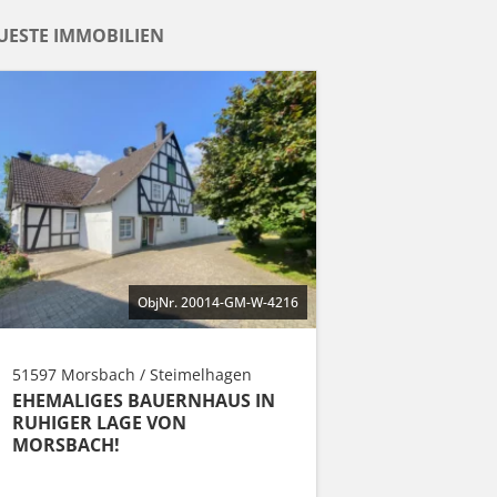
UESTE IMMOBILIEN
ObjNr. 20014-GM-W-4216
51597 Morsbach / Steimelhagen
EHEMALIGES BAUERNHAUS IN
RUHIGER LAGE VON
MORSBACH!