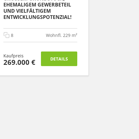
HEMALIGEM GEWERBETEIL U
ND VIELFÄLTIGEM E
NTWICKLUNGSPOTENZIAL!
8
Wohnfl. 229 m²
Kaufpreis
DETAILS
269.000 €