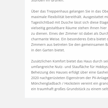
Stunden im Grünen.

Über das Treppenhaus gelangen Sie in das Obe
maximale Flexibilität bereithält. Ausgestattet
Tageslichtbad mit Dusche lässt sich diese Etag
vielseitig gestaltbare Räume stehen Ihnen hier
zu dienen. Eines der Zimmer ist dabei als Durc
charmante Weise. Ein besonderes Extra bietet d
Zimmern aus betreten Sie den gemeinsamen Ba
in den Garten bietet.

Zusätzlichen Komfort bietet das Haus durch sein
umfangreiche Nutz- und Staufläche für Hobbys, 
Beheizung des Hauses erfolgt über eine Gashei
2020 nachgerüsteten Eigenstrom der PV-Anlage 
Mönchengladbach / Hockstein vereint ein grand
ein traumhaft großes Grundstück zu einem sel