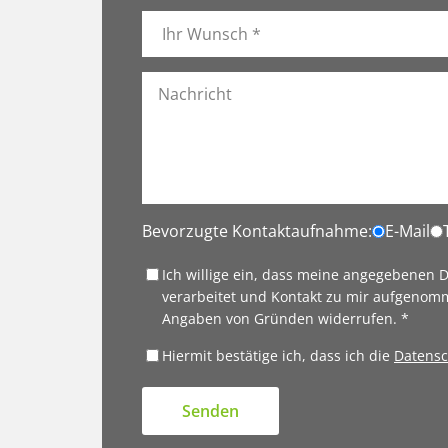
Bevorzugte Kontaktaufnahme:
E-Mail
Ich willige ein, dass meine angegebenen
verarbeitet und Kontakt zu mir aufgenomm
Angaben von Gründen widerrufen. *
Hiermit bestätige ich, dass ich die
Datensc
Senden