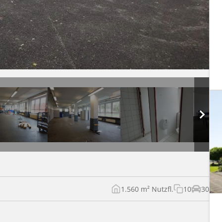
1.560 m² Nutzfl.
10
30