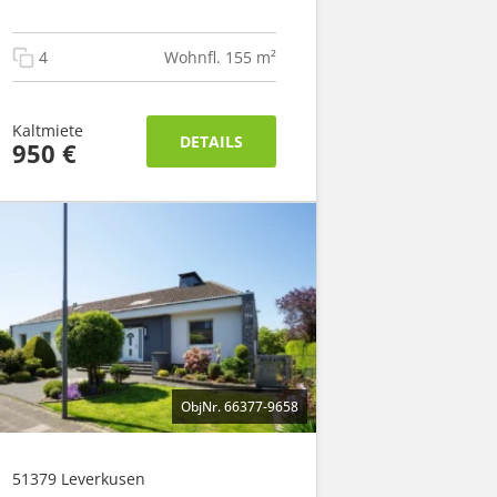
4
Wohnfl. 155 m²
Kaltmiete
DETAILS
950 €
ObjNr. 66377-9658
51379 Leverkusen