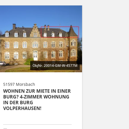
ObjNr. 20014-GM-W-4577M
51597 Morsbach
WOHNEN ZUR MIETE IN EINER
BURG? 4-ZIMMER WOHNUNG
IN DER BURG
VOLPERHAUSEN!