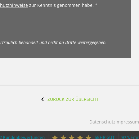
hutzhinweise
zur Kenntnis genommen habe. *
ertraulich behandelt und nicht an Dritte weitergegeben.
ZURÜCK ZUR ÜBERSICHT
Datenschutz
Impressu
42 Kundenbewertungen
SEHR GUT
97 %
Emp