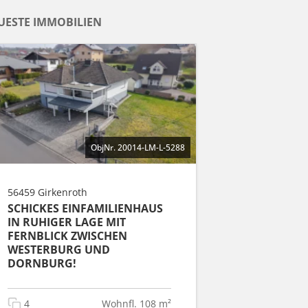
UESTE IMMOBILIEN
ObjNr. 20014-LM-L-5288
56459 Girkenroth
SCHICKES EINFAMILIENHAUS
IN RUHIGER LAGE MIT
FERNBLICK ZWISCHEN
WESTERBURG UND
DORNBURG!
4
Wohnfl. 108 m²