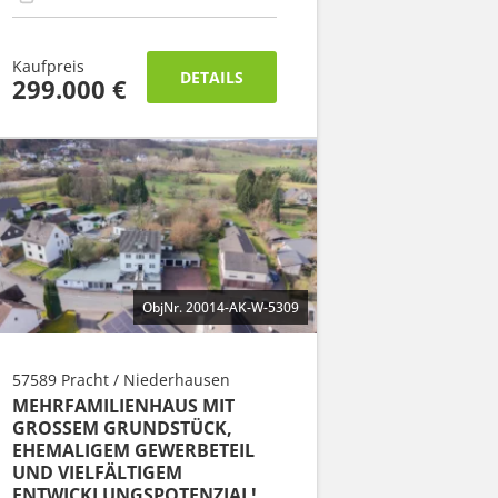
Kaufpreis
DETAILS
299.000 €
ObjNr. 20014-AK-W-5309
57589 Pracht / Niederhausen
MEHRFAMILIENHAUS MIT
GROSSEM GRUNDSTÜCK, E
HEMALIGEM GEWERBETEIL U
ND VIELFÄLTIGEM E
NTWICKLUNGSPOTENZIAL!