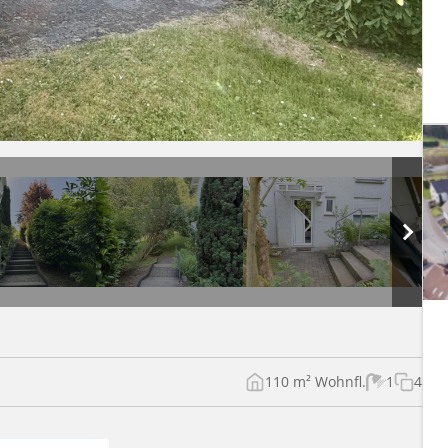
110 m² Wohnfl.
1
4