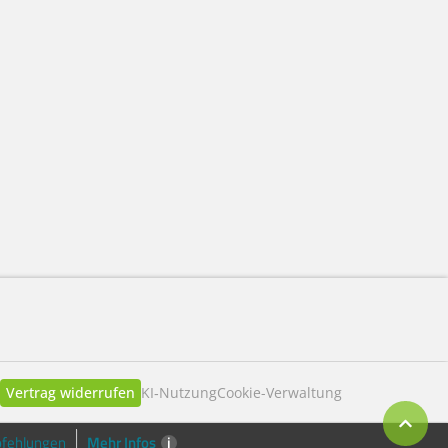
m
Vertrag widerrufen
KI‑Nutzung
Cookie-Verwaltung
Mehr Infos
i
fehlungen