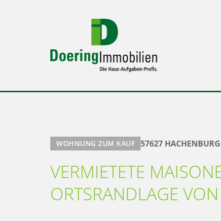
57627 HACHENBURG 
WOHNUNG ZUM KAUF
VERMIETETE MAISON
ORTSRANDLAGE VON