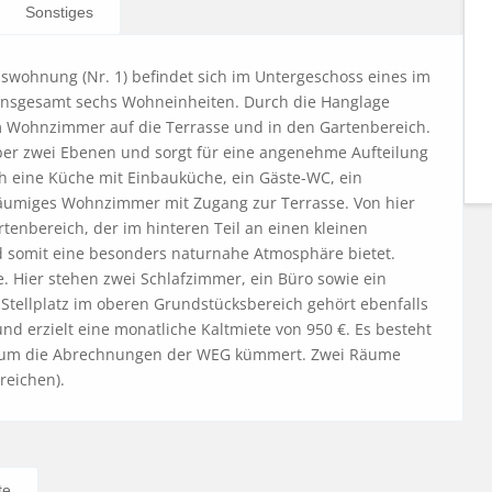
Sonstiges
wohnung (Nr. 1) befindet sich im Untergeschoss eines im 
 insgesamt sechs Wohneinheiten. Durch die Hanglage 
 Wohnzimmer auf die Terrasse und in den Gartenbereich. 
über zwei Ebenen und sorgt für eine angenehme Aufteilung 
h eine Küche mit Einbauküche, ein Gäste-WC, ein 
räumiges Wohnzimmer mit Zugang zur Terrasse. Von hier 
enbereich, der im hinteren Teil an einen kleinen 
 somit eine besonders naturnahe Atmosphäre bietet. 
 Hier stehen zwei Schlafzimmer, ein Büro sowie ein 
Stellplatz im oberen Grundstücksbereich gehört ebenfalls 
und erzielt eine monatliche Kaltmiete von 950 €. Es besteht 
ch um die Abrechnungen der WEG kümmert. Zwei Räume 
reichen).
te