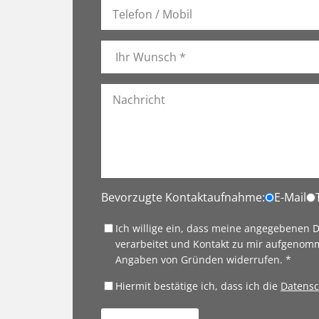
Bevorzugte Kontaktaufnahme:
E-Mail
Ich willige ein, dass meine angegebenen
verarbeitet und Kontakt zu mir aufgenomm
Angaben von Gründen widerrufen. *
Hiermit bestätige ich, dass ich die
Datensc